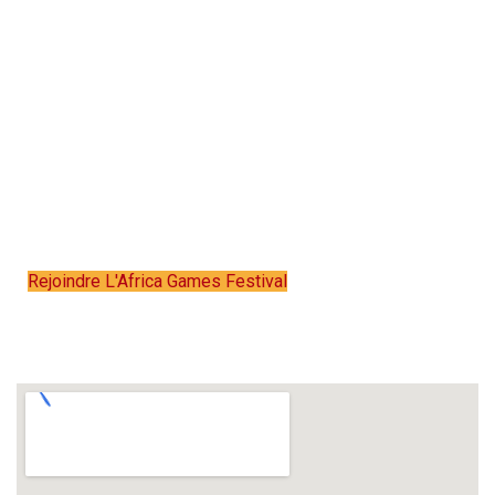
Africa Games Festival — Le Jeu
Voyage. L’héritage Reste.
Un jeu offert. Une
communauté unie.
Un patrimoine réveillé. Un
avenir construit ensemble.
Rejoindre L'Africa Games Festival